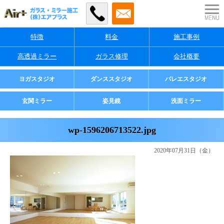
特徴
料金
施工事例
高透過ミラー
ガラス修理
会社概要
業者様・店舗様向け
ヨガスタジオ
ダンススタジオ
バレエスタジオ
ご家庭用
玄関ミラー
姿見鏡
洗面ミラー
wp-1596206713522.jpg
2020年07月31日（金）