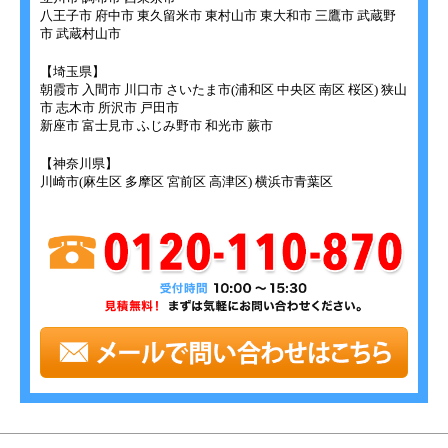
八王子市 府中市 東久留米市 東村山市 東大和市 三鷹市 武蔵野
市 武蔵村山市
【埼玉県】
朝霞市 入間市 川口市 さいたま市(浦和区 中央区 南区 桜区) 狭山
市 志木市 所沢市 戸田市
新座市 富士見市 ふじみ野市 和光市 蕨市
【神奈川県】
川崎市(麻生区 多摩区 宮前区 高津区) 横浜市青葉区