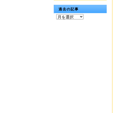
過去の記事
過
去
の
記
事