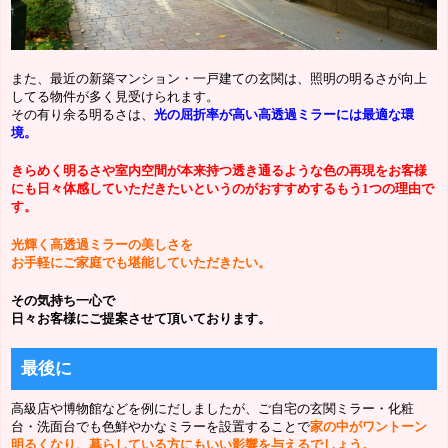
また、最近の新築マンション・一戸建ての玄関は、照明の明るさが向上
してる物件が多く見受けられます。
その有り余る明るさは、
光の屈折率が高い高透過ミラーには最適な環
境。
きらめく明るさや室内空間が本来持つ透き通るような色の再現をお客様
にも日々体感していただきたいというのがおすすめするもう1つの理由で
す。
光輝く高透過ミラーの美しさを
お手軽にご家庭でも堪能していただきたい。
その気持ち一心で
日々お客様にご提案させて頂いております。
最後に
高級店や博物館などを例にだしましたが、ご自宅の玄関ミラー・化粧
台・洗面台でも色鮮やかなミラーを設置することで
家の中がワントーン
明るくなり、暮らしている方にもいい影響を与えるでしょう。