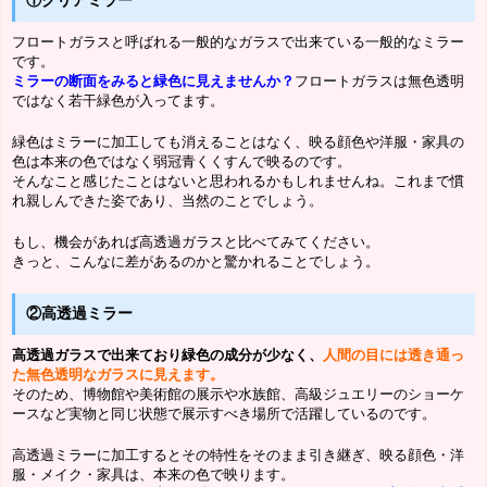
①クリアミラー
フロートガラスと呼ばれる一般的なガラスで出来ている一般的なミラー
です。
ミラーの断面をみると緑色に見えませんか？
フロートガラスは無色透明
ではなく若干緑色が入ってます。
緑色はミラーに加工しても消えることはなく、映る顔色や洋服・家具の
色は本来の色ではなく弱冠青くくすんで映るのです。
そんなこと感じたことはないと思われるかもしれませんね。これまで慣
れ親しんできた姿であり、当然のことでしょう。
もし、機会があれば高透過ガラスと比べてみてください。
きっと、こんなに差があるのかと驚かれることでしょう。
②高透過ミラー
高透過ガラスで出来ており緑色の成分が少なく、
人間の目には透き通っ
た無色透明なガラスに見えます。
そのため、博物館や美術館の展示や水族館、高級ジュエリーのショーケ
ースなど実物と同じ状態で展示すべき場所で活躍しているのです。
高透過ミラーに加工するとその特性をそのまま引き継ぎ、映る顔色・洋
服・メイク・家具は、本来の色で映ります。