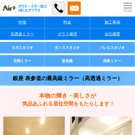
特徴
料金
施工事例
高透過ミラー
ガラス修理
会社概要
業者様・店舗様向け
ヨガスタジオ
ダンススタジオ
バレエスタジオ
ご家庭用
玄関ミラー
姿見鏡
洗面ミラー
銀座 表参道の最高級ミラー（高透過ミラー）
本物の輝き・美しさが
気品あふれる居住空間をもたらします！