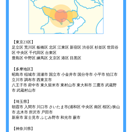
【東京23区】
足立区 荒川区 板橋区 北区 江東区 新宿区 渋谷区 杉並区 世田谷
区 中央区 千代田区 台東区
豊島区 中野区 練馬区 文京区 港区 目黒区
【多摩地区】
昭島市 稲城市 清瀬市 国立市 小金井市 国分寺市 小平市 狛江市
立川市 調布市 西東京市
八王子市 府中市 東久留米市 東村山市 東大和市 三鷹市 武蔵野
市 武蔵村山市
【埼玉県】
朝霞市 入間市 川口市 さいたま市(浦和区 中央区 南区 桜区) 狭山
市 志木市 所沢市 戸田市
新座市 富士見市 ふじみ野市 和光市 蕨市
【神奈川県】