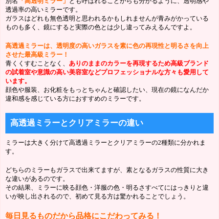
別名
「高透明ミラー」
とも呼ばれることからも分かるように、透明感や
透過率の高いミラーです。
ガラスはどれも無色透明と思われるかもしれませんが青みがかっている
ものも多く、鏡にすると実際の色とは少し違ってみえるんですよ。
高透過ミラーは、透明度の高いガラスを素に色の再現性と明るさを向上
させた最高級ミラー！
青くくすむことなく、
ありのままのカラーを再現するため高級ブランド
の試着室や意識の高い美容室などプロフェッショナルな方々も愛用して
います。
顔色や服装、お化粧をもっとちゃんと確認したい、現在の鏡になんだか
違和感を感じている方におすすめのミラーです。
高透過ミラーとクリアミラーの違い
ミラーは大きく分けて高透過ミラーとクリアミラーの2種類に分かれま
す。
どちらのミラーもガラスで出来てますが、素となるガラスの性質に大き
な違いがあるのです。
その結果、ミラーに映る顔色・洋服の色・明るさすべてにはっきりと違
いが映し出されるので、初めて見る方は驚かれることでしょう。
毎日見るものだから品格にこだわってみる！