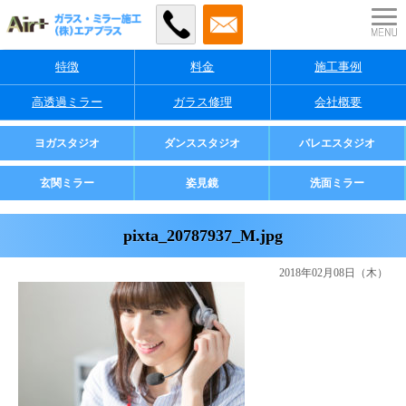
特徴
料金
施工事例
高透過ミラー
ガラス修理
会社概要
業者様・店舗様向け
ヨガスタジオ
ダンススタジオ
バレエスタジオ
ご家庭用
玄関ミラー
姿見鏡
洗面ミラー
pixta_20787937_M.jpg
2018年02月08日（木）