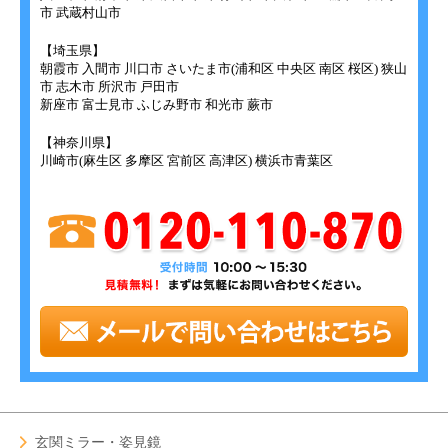
市 武蔵村山市
【埼玉県】
朝霞市 入間市 川口市 さいたま市(浦和区 中央区 南区 桜区) 狭山
市 志木市 所沢市 戸田市
新座市 富士見市 ふじみ野市 和光市 蕨市
【神奈川県】
川崎市(麻生区 多摩区 宮前区 高津区) 横浜市青葉区
玄関ミラー・姿見鏡