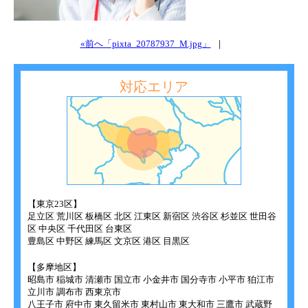
«前へ「pixta_20787937_M.jpg」
｜
対応エリア
【東京23区】
足立区 荒川区 板橋区 北区 江東区 新宿区 渋谷区 杉並区 世田谷
区 中央区 千代田区 台東区
豊島区 中野区 練馬区 文京区 港区 目黒区
【多摩地区】
昭島市 稲城市 清瀬市 国立市 小金井市 国分寺市 小平市 狛江市
立川市 調布市 西東京市
八王子市 府中市 東久留米市 東村山市 東大和市 三鷹市 武蔵野