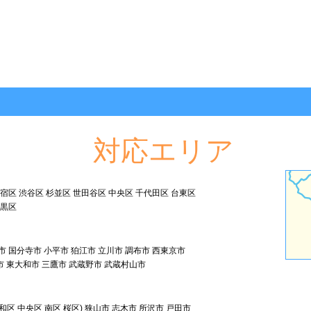
対応エリア
新宿区 渋谷区 杉並区 世田谷区 中央区 千代田区 台東区
目黒区
市 国分寺市 小平市 狛江市 立川市 調布市 西東京市
市 東大和市 三鷹市 武蔵野市 武蔵村山市
和区 中央区 南区 桜区) 狭山市 志木市 所沢市 戸田市