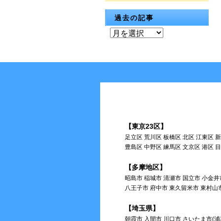
過去の記事
過
去
の
記
事
【東京23区】
足立区 荒川区 板橋区 北区 江東区 
豊島区 中野区 練馬区 文京区 港区 
【多摩地区】
昭島市 稲城市 清瀬市 国立市 小金井
八王子市 府中市 東久留米市 東村山
【埼玉県】
朝霞市 入間市 川口市 さいたま市(浦