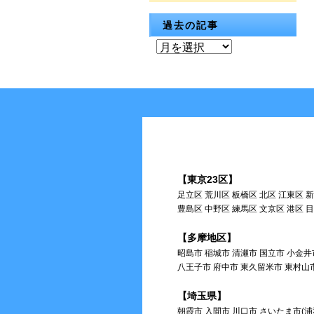
過去の記事
過
去
の
記
事
【東京23区】
足立区 荒川区 板橋区 北区 江東区 
豊島区 中野区 練馬区 文京区 港区 
【多摩地区】
昭島市 稲城市 清瀬市 国立市 小金井
八王子市 府中市 東久留米市 東村山
【埼玉県】
朝霞市 入間市 川口市 さいたま市(浦