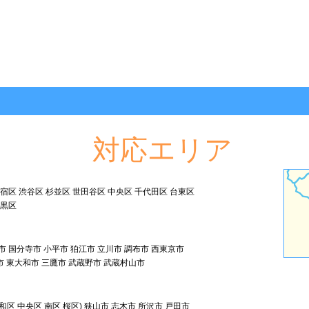
対応エリア
新宿区 渋谷区 杉並区 世田谷区 中央区 千代田区 台東区
目黒区
市 国分寺市 小平市 狛江市 立川市 調布市 西東京市
市 東大和市 三鷹市 武蔵野市 武蔵村山市
和区 中央区 南区 桜区) 狭山市 志木市 所沢市 戸田市