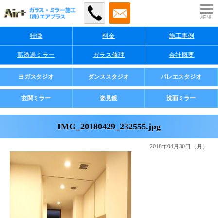
特徴
料金
施工事例
高透過ミラー
ガラス修理
会社概要
業者様・店舗様向け
ヨガスタジオ
ダンススタジオ
バレエスタジオ
ご家庭用
玄関ミラー
姿見鏡
洗面ミラー
IMG_20180429_232555.jpg
2018年04月30日（月）