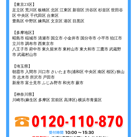
【東京23区】
足立区 荒川区 板橋区 北区 江東区 新宿区 渋谷区 杉並区 世田谷
区 中央区 千代田区 台東区
豊島区 中野区 練馬区 文京区 港区 目黒区
【多摩地区】
昭島市 稲城市 清瀬市 国立市 小金井市 国分寺市 小平市 狛江市
立川市 調布市 西東京市
八王子市 府中市 東久留米市 東村山市 東大和市 三鷹市 武蔵野
市 武蔵村山市
【埼玉県】
朝霞市 入間市 川口市 さいたま市(浦和区 中央区 南区 桜区) 狭山
市 志木市 所沢市 戸田市
新座市 富士見市 ふじみ野市 和光市 蕨市
【神奈川県】
川崎市(麻生区 多摩区 宮前区 高津区) 横浜市青葉区