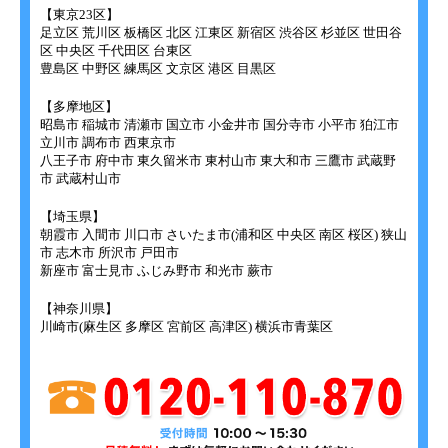
【東京23区】
足立区 荒川区 板橋区 北区 江東区 新宿区 渋谷区 杉並区 世田谷
区 中央区 千代田区 台東区
豊島区 中野区 練馬区 文京区 港区 目黒区
【多摩地区】
昭島市 稲城市 清瀬市 国立市 小金井市 国分寺市 小平市 狛江市
立川市 調布市 西東京市
八王子市 府中市 東久留米市 東村山市 東大和市 三鷹市 武蔵野
市 武蔵村山市
【埼玉県】
朝霞市 入間市 川口市 さいたま市(浦和区 中央区 南区 桜区) 狭山
市 志木市 所沢市 戸田市
新座市 富士見市 ふじみ野市 和光市 蕨市
【神奈川県】
川崎市(麻生区 多摩区 宮前区 高津区) 横浜市青葉区