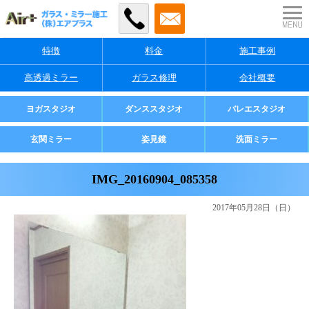
特徴
料金
施工事例
高透過ミラー
ガラス修理
会社概要
業者様・店舗様向け
ヨガスタジオ
ダンススタジオ
バレエスタジオ
ご家庭用
玄関ミラー
姿見鏡
洗面ミラー
IMG_20160904_085358
2017年05月28日（日）