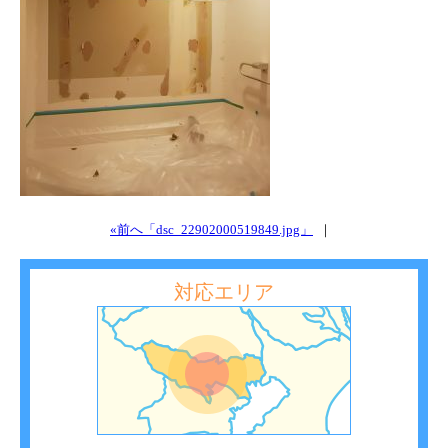
«前へ「dsc_22902000519849.jpg」
｜
対応エリア