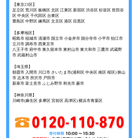
【東京23区】
足立区 荒川区 板橋区 北区 江東区 新宿区 渋谷区 杉並区 世田谷
区 中央区 千代田区 台東区
豊島区 中野区 練馬区 文京区 港区 目黒区
【多摩地区】
昭島市 稲城市 清瀬市 国立市 小金井市 国分寺市 小平市 狛江市
立川市 調布市 西東京市
八王子市 府中市 東久留米市 東村山市 東大和市 三鷹市 武蔵野
市 武蔵村山市
【埼玉県】
朝霞市 入間市 川口市 さいたま市(浦和区 中央区 南区 桜区) 狭山
市 志木市 所沢市 戸田市
新座市 富士見市 ふじみ野市 和光市 蕨市
【神奈川県】
川崎市(麻生区 多摩区 宮前区 高津区) 横浜市青葉区