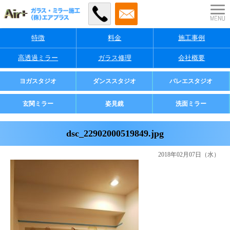
特徴
料金
施工事例
高透過ミラー
ガラス修理
会社概要
業者様・店舗様向け
ヨガスタジオ
ダンススタジオ
バレエスタジオ
ご家庭用
玄関ミラー
姿見鏡
洗面ミラー
dsc_22902000519849.jpg
2018年02月07日（水）