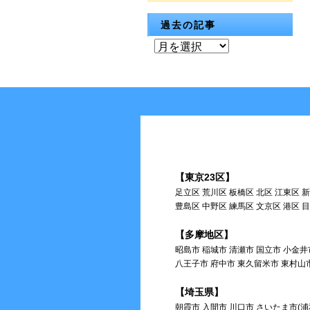
過去の記事
過
去
の
記
事
【東京23区】
足立区 荒川区 板橋区 北区 江東区 
豊島区 中野区 練馬区 文京区 港区 
【多摩地区】
昭島市 稲城市 清瀬市 国立市 小金井
八王子市 府中市 東久留米市 東村山
【埼玉県】
朝霞市 入間市 川口市 さいたま市(浦