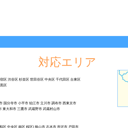
対応エリア
新宿区 渋谷区 杉並区 世田谷区 中央区 千代田区 台東区
目黒区
市 国分寺市 小平市 狛江市 立川市 調布市 西東京市
市 東大和市 三鷹市 武蔵野市 武蔵村山市
和区 中央区 南区 桜区) 狭山市 志木市 所沢市 戸田市