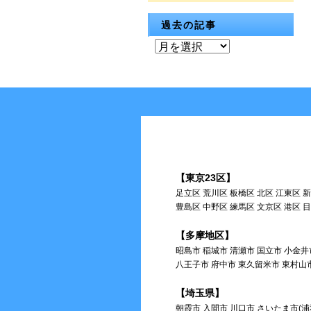
過去の記事
過
去
の
記
事
【東京23区】
足立区 荒川区 板橋区 北区 江東区 
豊島区 中野区 練馬区 文京区 港区 
【多摩地区】
昭島市 稲城市 清瀬市 国立市 小金井
八王子市 府中市 東久留米市 東村山
【埼玉県】
朝霞市 入間市 川口市 さいたま市(浦