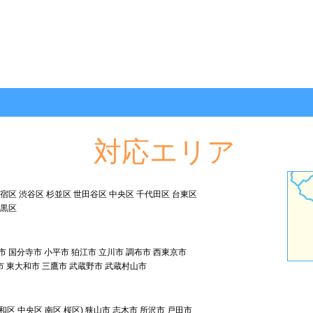
対応エリア
新宿区 渋谷区 杉並区 世田谷区 中央区 千代田区 台東区
目黒区
市 国分寺市 小平市 狛江市 立川市 調布市 西東京市
市 東大和市 三鷹市 武蔵野市 武蔵村山市
和区 中央区 南区 桜区) 狭山市 志木市 所沢市 戸田市