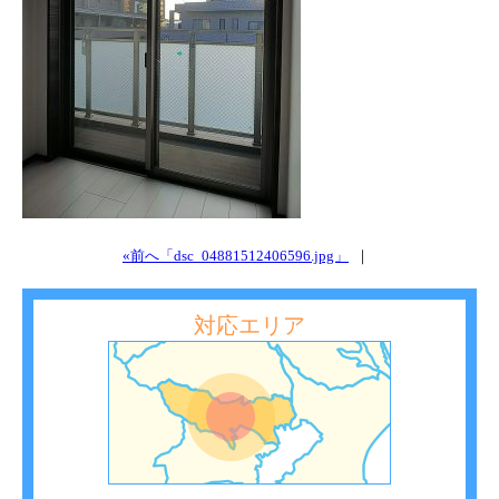
«前へ「dsc_04881512406596.jpg」
｜
対応エリア