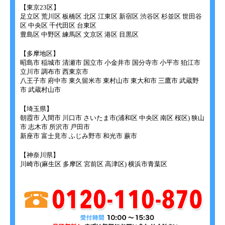
【東京23区】
足立区 荒川区 板橋区 北区 江東区 新宿区 渋谷区 杉並区 世田谷
区 中央区 千代田区 台東区
豊島区 中野区 練馬区 文京区 港区 目黒区
【多摩地区】
昭島市 稲城市 清瀬市 国立市 小金井市 国分寺市 小平市 狛江市
立川市 調布市 西東京市
八王子市 府中市 東久留米市 東村山市 東大和市 三鷹市 武蔵野
市 武蔵村山市
【埼玉県】
朝霞市 入間市 川口市 さいたま市(浦和区 中央区 南区 桜区) 狭山
市 志木市 所沢市 戸田市
新座市 富士見市 ふじみ野市 和光市 蕨市
【神奈川県】
川崎市(麻生区 多摩区 宮前区 高津区) 横浜市青葉区