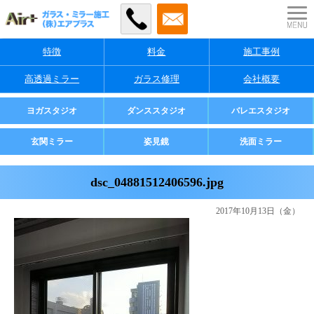
特徴
料金
施工事例
高透過ミラー
ガラス修理
会社概要
業者様・店舗様向け
ヨガスタジオ
ダンススタジオ
バレエスタジオ
ご家庭用
玄関ミラー
姿見鏡
洗面ミラー
dsc_04881512406596.jpg
2017年10月13日（金）