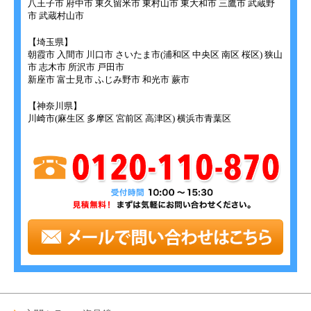
八王子市 府中市 東久留米市 東村山市 東大和市 三鷹市 武蔵野
市 武蔵村山市
【埼玉県】
朝霞市 入間市 川口市 さいたま市(浦和区 中央区 南区 桜区) 狭山
市 志木市 所沢市 戸田市
新座市 富士見市 ふじみ野市 和光市 蕨市
【神奈川県】
川崎市(麻生区 多摩区 宮前区 高津区) 横浜市青葉区