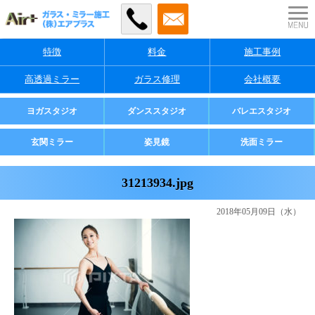
特徴
料金
施工事例
高透過ミラー
ガラス修理
会社概要
業者様・店舗様向け
ヨガスタジオ
ダンススタジオ
バレエスタジオ
ご家庭用
玄関ミラー
姿見鏡
洗面ミラー
31213934.jpg
2018年05月09日（水）