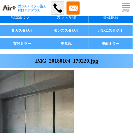
特徴
料金
施工事例
高透過ミラー
ガラス修理
会社概要
業者様・店舗様向け
ヨガスタジオ
ダンススタジオ
バレエスタジオ
ご家庭用
玄関ミラー
姿見鏡
洗面ミラー
IMG_20180104_170220.jpg