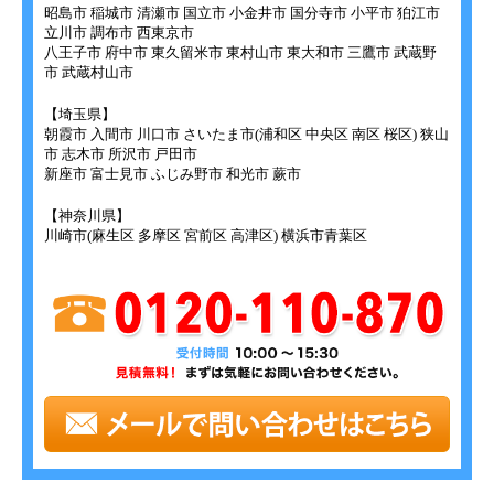
昭島市 稲城市 清瀬市 国立市 小金井市 国分寺市 小平市 狛江市
立川市 調布市 西東京市
八王子市 府中市 東久留米市 東村山市 東大和市 三鷹市 武蔵野
市 武蔵村山市
【埼玉県】
朝霞市 入間市 川口市 さいたま市(浦和区 中央区 南区 桜区) 狭山
市 志木市 所沢市 戸田市
新座市 富士見市 ふじみ野市 和光市 蕨市
【神奈川県】
川崎市(麻生区 多摩区 宮前区 高津区) 横浜市青葉区