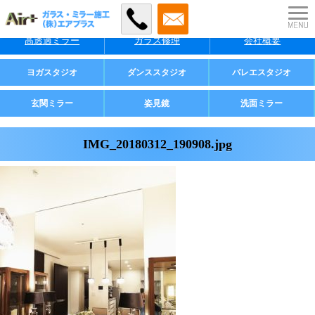
特徴
料金
施工事例
高透過ミラー
ガラス修理
会社概要
業者様・店舗様向け
ヨガスタジオ
ダンススタジオ
バレエスタジオ
ご家庭用
玄関ミラー
姿見鏡
洗面ミラー
IMG_20180312_190908.jpg