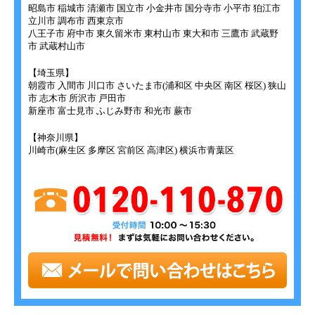
昭島市 稲城市 清瀬市 国立市 小金井市 国分寺市 小平市 狛江市
立川市 調布市 西東京市
八王子市 府中市 東久留米市 東村山市 東大和市 三鷹市 武蔵野
市 武蔵村山市
【埼玉県】
朝霞市 入間市 川口市 さいたま市(浦和区 中央区 南区 桜区) 狭山
市 志木市 所沢市 戸田市
新座市 富士見市 ふじみ野市 和光市 蕨市
【神奈川県】
川崎市(麻生区 多摩区 宮前区 高津区) 横浜市青葉区