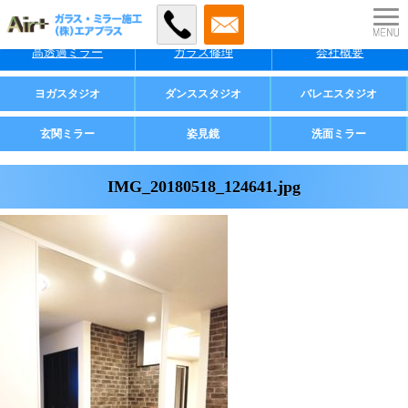
特徴
料金
施工事例
高透過ミラー
ガラス修理
会社概要
業者様・店舗様向け
ヨガスタジオ
ダンススタジオ
バレエスタジオ
ご家庭用
玄関ミラー
姿見鏡
洗面ミラー
IMG_20180518_124641.jpg