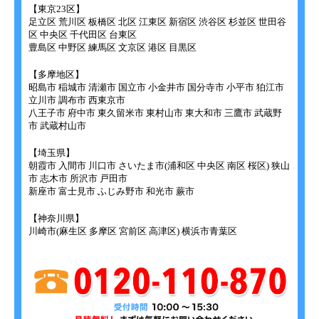
【東京23区】
足立区 荒川区 板橋区 北区 江東区 新宿区 渋谷区 杉並区 世田谷
区 中央区 千代田区 台東区
豊島区 中野区 練馬区 文京区 港区 目黒区
【多摩地区】
昭島市 稲城市 清瀬市 国立市 小金井市 国分寺市 小平市 狛江市
立川市 調布市 西東京市
八王子市 府中市 東久留米市 東村山市 東大和市 三鷹市 武蔵野
市 武蔵村山市
【埼玉県】
朝霞市 入間市 川口市 さいたま市(浦和区 中央区 南区 桜区) 狭山
市 志木市 所沢市 戸田市
新座市 富士見市 ふじみ野市 和光市 蕨市
【神奈川県】
川崎市(麻生区 多摩区 宮前区 高津区) 横浜市青葉区