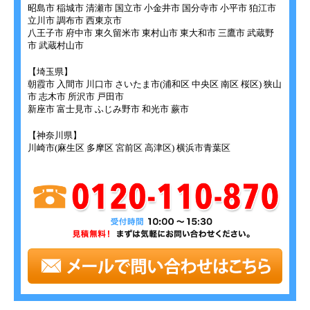
昭島市 稲城市 清瀬市 国立市 小金井市 国分寺市 小平市 狛江市
立川市 調布市 西東京市
八王子市 府中市 東久留米市 東村山市 東大和市 三鷹市 武蔵野
市 武蔵村山市
【埼玉県】
朝霞市 入間市 川口市 さいたま市(浦和区 中央区 南区 桜区) 狭山
市 志木市 所沢市 戸田市
新座市 富士見市 ふじみ野市 和光市 蕨市
【神奈川県】
川崎市(麻生区 多摩区 宮前区 高津区) 横浜市青葉区