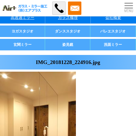
特徴
料金
施工事例
高透過ミラー
ガラス修理
会社概要
業者様・店舗様向け
ヨガスタジオ
ダンススタジオ
バレエスタジオ
ご家庭用
玄関ミラー
姿見鏡
洗面ミラー
IMG_20181228_224916.jpg