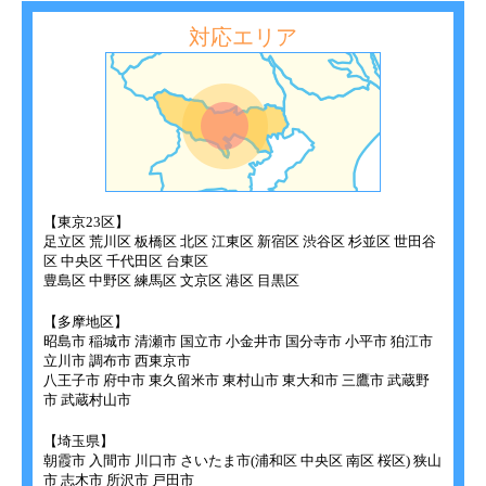
対応エリア
【東京23区】
足立区 荒川区 板橋区 北区 江東区 新宿区 渋谷区 杉並区 世田谷
区 中央区 千代田区 台東区
豊島区 中野区 練馬区 文京区 港区 目黒区
【多摩地区】
昭島市 稲城市 清瀬市 国立市 小金井市 国分寺市 小平市 狛江市
立川市 調布市 西東京市
八王子市 府中市 東久留米市 東村山市 東大和市 三鷹市 武蔵野
市 武蔵村山市
【埼玉県】
朝霞市 入間市 川口市 さいたま市(浦和区 中央区 南区 桜区) 狭山
市 志木市 所沢市 戸田市