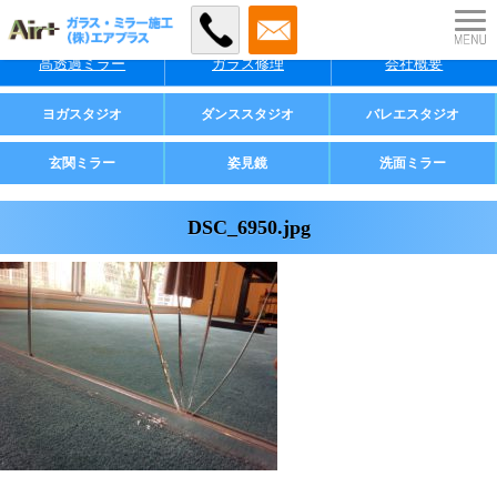
特徴
料金
施工事例
高透過ミラー
ガラス修理
会社概要
業者様・店舗様向け
ヨガスタジオ
ダンススタジオ
バレエスタジオ
ご家庭用
玄関ミラー
姿見鏡
洗面ミラー
DSC_6950.jpg