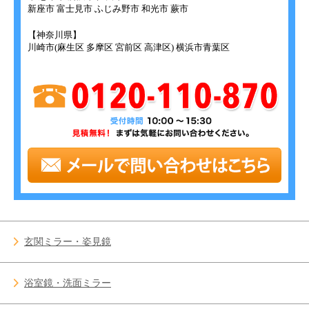
新座市 富士見市 ふじみ野市 和光市 蕨市
【神奈川県】
川崎市(麻生区 多摩区 宮前区 高津区) 横浜市青葉区
玄関ミラー・姿見鏡
浴室鏡・洗面ミラー