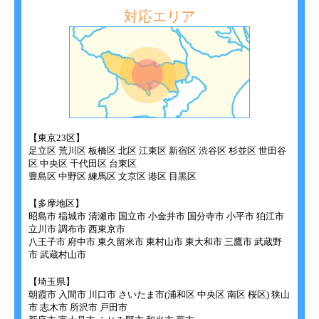
対応エリア
【東京23区】
足立区 荒川区 板橋区 北区 江東区 新宿区 渋谷区 杉並区 世田谷
区 中央区 千代田区 台東区
豊島区 中野区 練馬区 文京区 港区 目黒区
【多摩地区】
昭島市 稲城市 清瀬市 国立市 小金井市 国分寺市 小平市 狛江市
立川市 調布市 西東京市
八王子市 府中市 東久留米市 東村山市 東大和市 三鷹市 武蔵野
市 武蔵村山市
【埼玉県】
朝霞市 入間市 川口市 さいたま市(浦和区 中央区 南区 桜区) 狭山
市 志木市 所沢市 戸田市