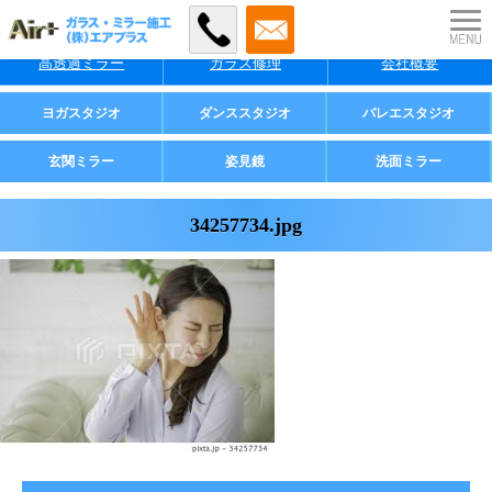
特徴
料金
施工事例
高透過ミラー
ガラス修理
会社概要
業者様・店舗様向け
ヨガスタジオ
ダンススタジオ
バレエスタジオ
ご家庭用
玄関ミラー
姿見鏡
洗面ミラー
34257734.jpg