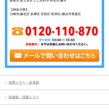
新座市 富士見市 ふじみ野市 和光市 蕨市
【神奈川県】
川崎市(麻生区 多摩区 宮前区 高津区) 横浜市青葉区
玄関ミラー・姿見鏡
浴室鏡・洗面ミラー