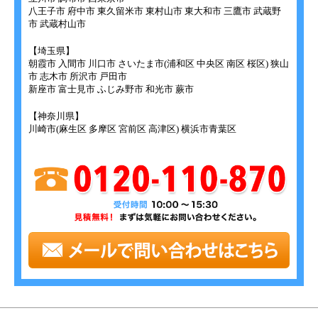
八王子市 府中市 東久留米市 東村山市 東大和市 三鷹市 武蔵野
市 武蔵村山市
【埼玉県】
朝霞市 入間市 川口市 さいたま市(浦和区 中央区 南区 桜区) 狭山
市 志木市 所沢市 戸田市
新座市 富士見市 ふじみ野市 和光市 蕨市
【神奈川県】
川崎市(麻生区 多摩区 宮前区 高津区) 横浜市青葉区