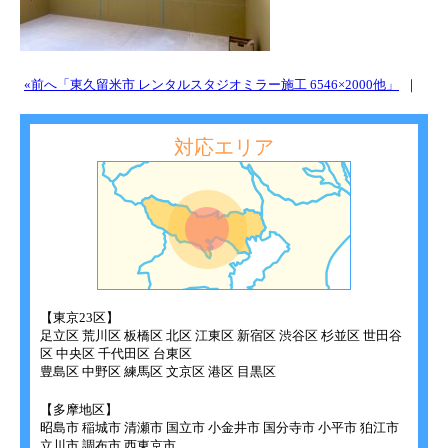
«前へ「東久留米市 レンタルスタジオミラー施工 6546×2000他」
｜
対応エリア
【東京23区】
足立区 荒川区 板橋区 北区 江東区 新宿区 渋谷区 杉並区 世田谷
区 中央区 千代田区 台東区
豊島区 中野区 練馬区 文京区 港区 目黒区
【多摩地区】
昭島市 稲城市 清瀬市 国立市 小金井市 国分寺市 小平市 狛江市
立川市 調布市 西東京市