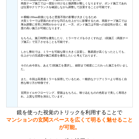
両面テープ施工では一度貼り付けると微調整が難しくなりますが、ボンド施工であれ
ば位置やクリアランスを確認しながら調整して設置することが可能です。
横幅
前後になると壁面不陸の影響が大きくなるため
②
1200mm
大型ミラーでは壁面のわずかな凹凸も仕上がりに影響するため、両面テープ施工では
厚み調整に非常に時間がかかります。一方、ボンド施工は不陸への追従性が高く、精
度の高い施工が可能になります。
もちろん、施工時間を優先したり、ミラーサイズを小さくすれば、
回施工（両面テー
1
プ施工）で完了させることも可能です。
しかし弊社では、ミラーを可能な限り大きく設置し、難易度が高くなったとしても、
仕上がりの完成度や施工精度を優先したいと考えております。
そのため今回も、あえて
回施工を選択し、細部まで精度にこだわった施工を行いまし
2
た。
また、今回は高透過ミラーを採用しているため、一般的なクリアミラーより明るく自
然な映り方が特徴です。
玄関タイルやフローリング、壁面はもちろん、映り込むものの色彩まで美しく再現さ
れ、上質な空間を演出しています。
鏡を使った視覚のトリックを利用することで
マンションの玄関スペースを広くて明るく魅せること
が可能。