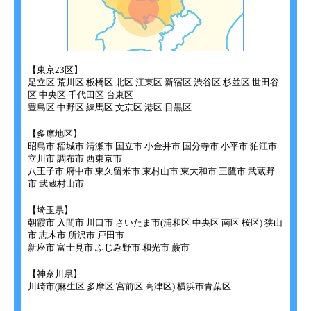
【東京23区】
足立区 荒川区 板橋区 北区 江東区 新宿区 渋谷区 杉並区 世田谷
区 中央区 千代田区 台東区
豊島区 中野区 練馬区 文京区 港区 目黒区
【多摩地区】
昭島市 稲城市 清瀬市 国立市 小金井市 国分寺市 小平市 狛江市
立川市 調布市 西東京市
八王子市 府中市 東久留米市 東村山市 東大和市 三鷹市 武蔵野
市 武蔵村山市
【埼玉県】
朝霞市 入間市 川口市 さいたま市(浦和区 中央区 南区 桜区) 狭山
市 志木市 所沢市 戸田市
新座市 富士見市 ふじみ野市 和光市 蕨市
【神奈川県】
川崎市(麻生区 多摩区 宮前区 高津区) 横浜市青葉区