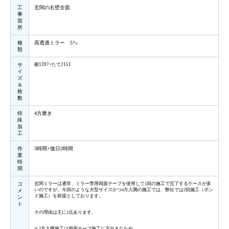
工
玄関の右壁全面
事
箇
所
種
高透過ミラー 5㍉
類
サ
横1397×たて2151
イ
ズ
＆
枚
数
特
4方磨き
殊
加
工
作
3時間+後日2時間
業
時
間
コ
玄関ミラーは通常、ミラー専用両面テープを使用して
回の施工で完了するケースが多
1
いのですが、今回のような大型サイズかつ
方入隅の施工では、弊社では
回施工（ボン
メ
4
2
ド施工）を前提としております。
ン
ト
その理由は主に
点あります。
2
方入隅施工は両面テープ施工に不向きなため
① 4