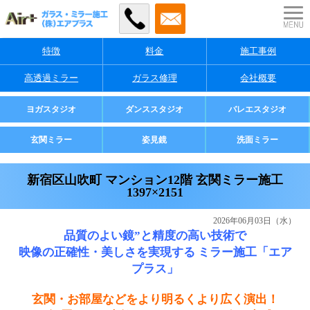
特徴
料金
施工事例
高透過ミラー
ガラス修理
会社概要
業者様・店舗様向け
ヨガスタジオ
ダンススタジオ
バレエスタジオ
ご家庭用
玄関ミラー
姿見鏡
洗面ミラー
新宿区山吹町 マンション12階 玄関ミラー施工
1397×2151
2026年06月03日（水）
品質のよい鏡”と精度の高い技術で
映像の正確性・美しさを実現する ミラー施工「エア
プラス」
玄関・お部屋などをより明るくより広く演出！