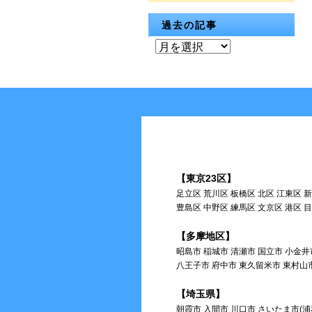
過去の記事
過
去
の
記
事
【東京23区】
足立区 荒川区 板橋区 北区 江東区 
豊島区 中野区 練馬区 文京区 港区 
【多摩地区】
昭島市 稲城市 清瀬市 国立市 小金井
八王子市 府中市 東久留米市 東村山
【埼玉県】
朝霞市 入間市 川口市 さいたま市(浦