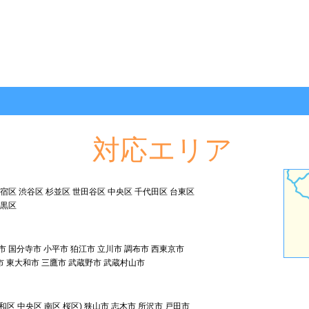
対応エリア
新宿区 渋谷区 杉並区 世田谷区 中央区 千代田区 台東区
目黒区
市 国分寺市 小平市 狛江市 立川市 調布市 西東京市
市 東大和市 三鷹市 武蔵野市 武蔵村山市
和区 中央区 南区 桜区) 狭山市 志木市 所沢市 戸田市